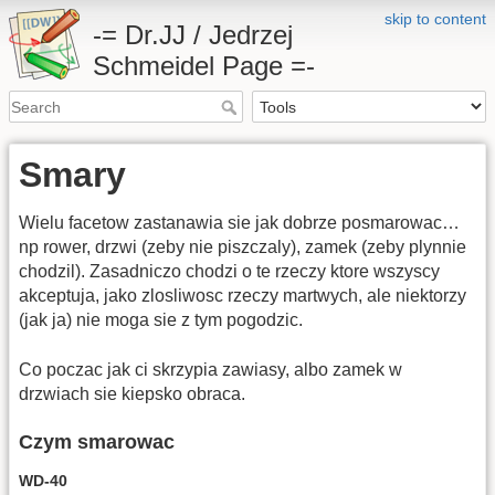
skip to content
-= Dr.JJ / Jedrzej
Schmeidel Page =-
Smary
Wielu facetow zastanawia sie jak dobrze posmarowac…
np rower, drzwi (zeby nie piszczaly), zamek (zeby plynnie
chodzil). Zasadniczo chodzi o te rzeczy ktore wszyscy
akceptuja, jako zlosliwosc rzeczy martwych, ale niektorzy
(jak ja) nie moga sie z tym pogodzic.
Co poczac jak ci skrzypia zawiasy, albo zamek w
drzwiach sie kiepsko obraca.
Czym smarowac
WD-40