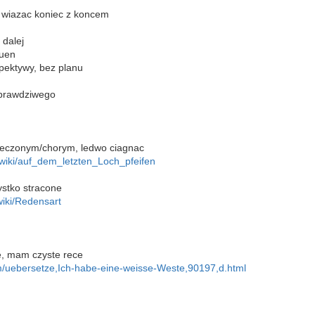
 wiazac koniec z koncem
 dalej
auen
pektywy, bez planu
 prawdziwego
meczonym/chorym, ledwo ciagnac
g/wiki/auf_dem_letzten_Loch_pfeifen
ystko stracone
wiki/Redensart
, mam czyste rece
m/uebersetze,Ich-habe-eine-weisse-Weste,90197,d.html