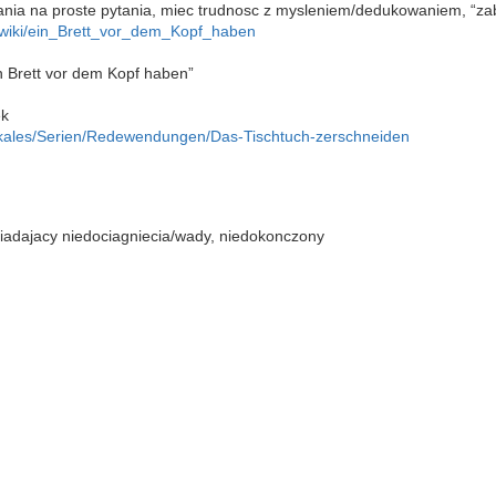
ania na proste pytania, miec trudnosc z mysleniem/dedukowaniem, “za
rg/wiki/ein_Brett_vor_dem_Kopf_haben
 Brett vor dem Kopf haben”
ek
Lokales/Serien/Redewendungen/Das-Tischtuch-zerschneiden
osiadajacy niedociagniecia/wady, niedokonczony