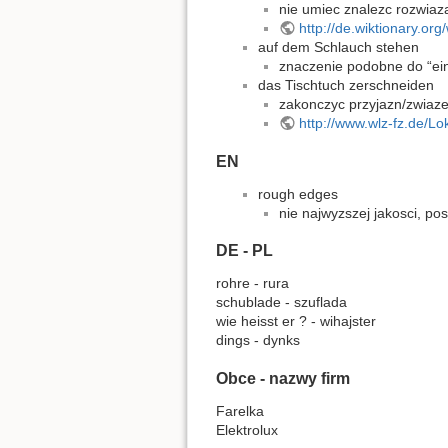
nie umiec znalezc rozwiaz
http://de.wiktionary.o
auf dem Schlauch stehen
znaczenie podobne do “ein
das Tischtuch zerschneiden
zakonczyc przyjazn/zwiaz
http://www.wlz-fz.de/
EN
rough edges
nie najwyzszej jakosci, p
DE - PL
rohre - rura
schublade - szuflada
wie heisst er ? - wihajster
dings - dynks
Obce - nazwy firm
Farelka
Elektrolux