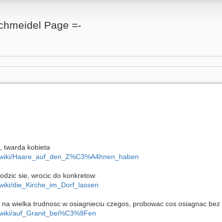
Schmeidel Page =-
, twarda kobieta
org/wiki/Haare_auf_den_Z%C3%A4hnen_haben
odzic sie, wrocic do konkretow
g/wiki/die_Kirche_im_Dorf_lassen
ic na wielka trudnosc w osiagnieciu czegos, probowac cos osiagnac be
rg/wiki/auf_Granit_bei%C3%9Fen