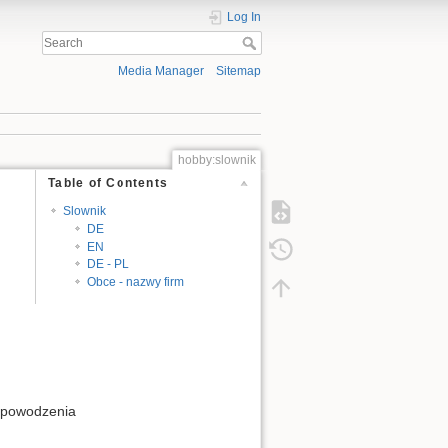
Log In
Media Manager
Sitemap
hobby:slownik
Table of Contents
Slownik
DE
EN
DE - PL
Obce - nazwy firm
z powodzenia