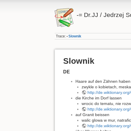
-= Dr.JJ / Jedrzej 
Trace:
Slownik
•
Slownik
DE
Haare auf den Zähnen haben
zwykle o kobietach, meska
http://de.wiktionary.
die Kirche im Dorf lassen
wrocic do tematu, nie rozw
http://de.wiktionary.or
auf Granit beissen
walic glowa w mur, natraf
http://de.wiktionary.o