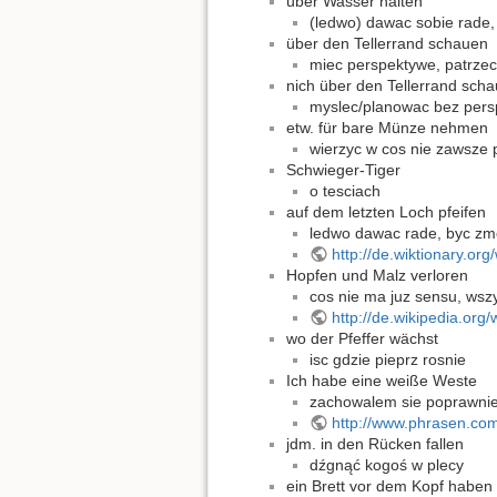
über Wasser halten
(ledwo) dawac sobie rade,
über den Tellerrand schauen
miec perspektywe, patrzec
nich über den Tellerrand sch
myslec/planowac bez pers
etw. für bare Münze nehmen
wierzyc w cos nie zawsze
Schwieger-Tiger
o tesciach
auf dem letzten Loch pfeifen
ledwo dawac rade, byc z
http://de.wiktionary.or
Hopfen und Malz verloren
cos nie ma juz sensu, wsz
http://de.wikipedia.org/
wo der Pfeffer wächst
isc gdzie pieprz rosnie
Ich habe eine weiße Weste
zachowalem sie poprawnie
http://www.phrasen.co
jdm. in den Rücken fallen
dźgnąć kogoś w plecy
ein Brett vor dem Kopf haben