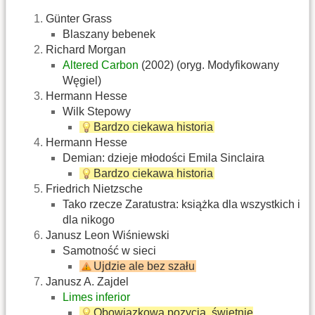
Günter Grass
Blaszany bebenek
Richard Morgan
Altered Carbon
(2002) (oryg. Modyfikowany
Węgiel)
Hermann Hesse
Wilk Stepowy
Bardzo ciekawa historia
Hermann Hesse
Demian: dzieje młodości Emila Sinclaira
Bardzo ciekawa historia
Friedrich Nietzsche
Tako rzecze Zaratustra: książka dla wszystkich i
dla nikogo‎
Janusz Leon Wiśniewski
Samotność w sieci‎
Ujdzie ale bez szału
Janusz A. Zajdel
Limes inferior‎
Obowiązkowa pozycja, świetnie