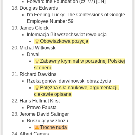
Forward the Foundation (cz 7/7) [EN]
Douglas Edwards
I'm Feeling Lucky: The Confessions of Google
Employee Number 59‎
James Gleick
Informacja Bit wszechswiat rewolucja‎
Obowiązkowa pozycja
Michal Witkowski
Drwal‎
Zabawny kryminał w porzadnej Polskiej
scenerii
Richard Dawkins
Rzeka genów: darwinowski obraz życia‎
Potężna siła naukowej argumentacji,
ciekawie opisana
Hans Hellmut Kirst
Prawo Fausta‎
Jerome David Salinger
Buszujący w zbożu‎
Troche nuda
Albert Camus