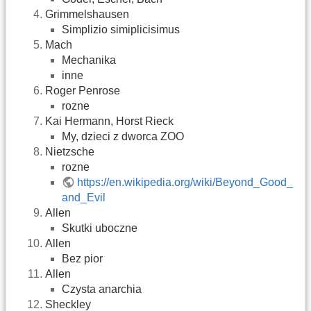
Grimmelshausen
Simplizio simiplicisimus
Mach
Mechanika
inne
Roger Penrose
rozne
Kai Hermann, Horst Rieck
My, dzieci z dworca ZOO
Nietzsche
rozne
https://en.wikipedia.org/wiki/Beyond_Good_
and_Evil
Allen
Skutki uboczne
Allen
Bez pior
Allen
Czysta anarchia
Sheckley