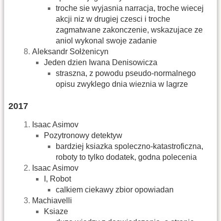
troche sie wyjasnia narracja, troche wiecej
akcji niz w drugiej czesci i troche
zagmatwane zakonczenie, wskazujace ze
aniol wykonal swoje zadanie
Aleksandr Sołżenicyn
Jeden dzien Iwana Denisowicza
straszna, z powodu pseudo-normalnego
opisu zwyklego dnia wieznia w lagrze
2017
Isaac Asimov
Pozytronowy detektyw
bardziej ksiazka spoleczno-katastroficzna,
roboty to tylko dodatek, godna polecenia
Isaac Asimov
I, Robot
calkiem ciekawy zbior opowiadan
Machiavelli
Ksiaze