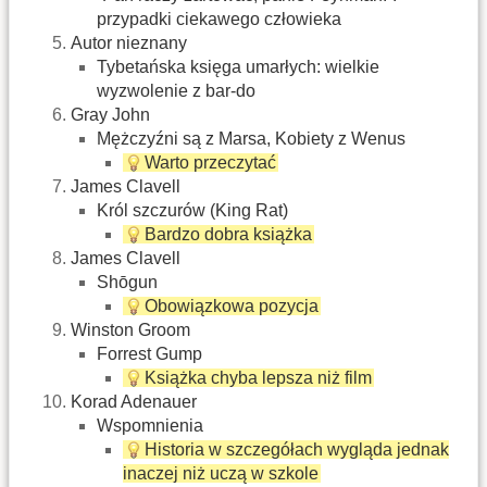
przypadki ciekawego człowieka‎
Autor nieznany
Tybetańska księga umarłych: wielkie
wyzwolenie z bar-do
Gray John
Mężczyźni są z Marsa, Kobiety z Wenus
Warto przeczytać
James Clavell
Król szczurów (King Rat)
Bardzo dobra książka
James Clavell
Shōgun
Obowiązkowa pozycja
Winston Groom
Forrest Gump
Książka chyba lepsza niż film
Korad Adenauer
Wspomnienia
Historia w szczegółach wygląda jednak
inaczej niż uczą w szkole