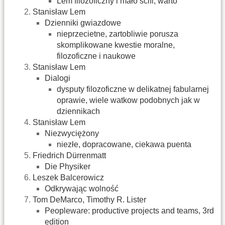
Lem filozoficzny i mało scifi, warto
Stanisław Lem
Dzienniki gwiazdowe
nieprzecietne, zartobliwie porusza
skomplikowane kwestie moralne,
filozoficzne i naukowe
Stanisław Lem
Dialogi
dysputy filozoficzne w delikatnej fabularnej
oprawie, wiele watkow podobnych jak w
dziennikach
Stanisław Lem
Niezwyciężony
niezłe, dopracowane, ciekawa puenta
Friedrich Dürrenmatt
Die Physiker
Leszek Balcerowicz
Odkrywając wolność
Tom DeMarco, Timothy R. Lister
Peopleware: productive projects and teams, 3rd
edition‎