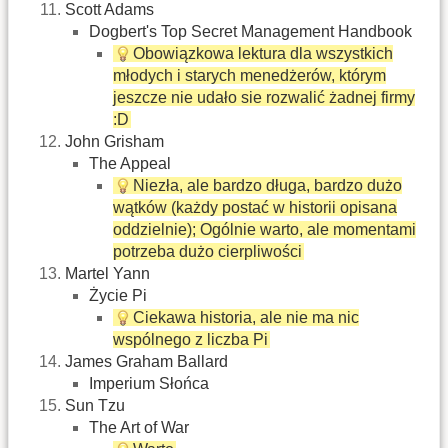
Scott Adams
Dogbert's Top Secret Management Handbook
Obowiązkowa lektura dla wszystkich
młodych i starych menedżerów, którym
jeszcze nie udało sie rozwalić żadnej firmy
:D
John Grisham
The Appeal
Niezła, ale bardzo długa, bardzo dużo
wątków (każdy postać w historii opisana
oddzielnie); Ogólnie warto, ale momentami
potrzeba dużo cierpliwości
Martel Yann
Życie Pi
Ciekawa historia, ale nie ma nic
wspólnego z liczba Pi
James Graham Ballard
Imperium Słońca
Sun Tzu
The Art of War