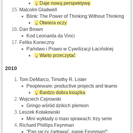
Daje nową perspektywę
Malcolm Gladwell
Blink: The Power of Thinking Without Thinking
Otwiera oczy
Dan Brown
Kod Leonarda da Vinci
Feliks Koneczny
Państwo i Prawo w Cywilizacji Łacińskiej
Warto przeczytać
2010
Tom DeMarco, Timothy R. Lister
Peopleware: productive projects and teams‎
Bardzo dobra książka
Wojciech Cejrowski
Gringo wśród dzikich plemion‎
Leszek Kołakowski
Mini wykłady o maxi sprawach: trzy serie‎
Richard Phillips Feynman
“Pan raczy żartować, panie Feynman!”: