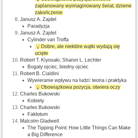
zaplanowany wyimaginowany świat, dziwne
zakończenie
Janusz A. Zajdel
Paradyzja‎
Janusz A. Zajdel
Cylinder van Troffa‎
Dobre, ale niektóre wątki wydają się
ucięte
Robert T. Kiyosaki, Sharon L. Lechter
Bogaty ojciec, biedny ojciec
Robert B. Cialdini
Wywieranie wpływu na ludzi: teoria i praktyka‎
Obowiązkowa pozycja, otwiera oczy
Charles Bukowski
Kobiety‎
Charles Bukowski
Faktotum‎
Malcolm Gladwell
The Tipping Point: How Little Things Can Make
a Big Difference