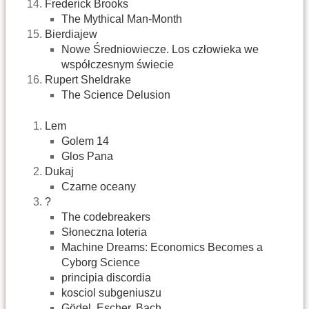
Frederick Brooks
The Mythical Man-Month
Bierdiajew
Nowe Średniowiecze. Los człowieka we
współczesnym świecie
Rupert Sheldrake
The Science Delusion
Lem
Golem 14
Glos Pana
Dukaj
Czarne oceany
?
The codebreakers
Słoneczna loteria
Machine Dreams: Economics Becomes a
Cyborg Science
principia discordia
kosciol subgeniuszu
Gödel, Escher, Bach