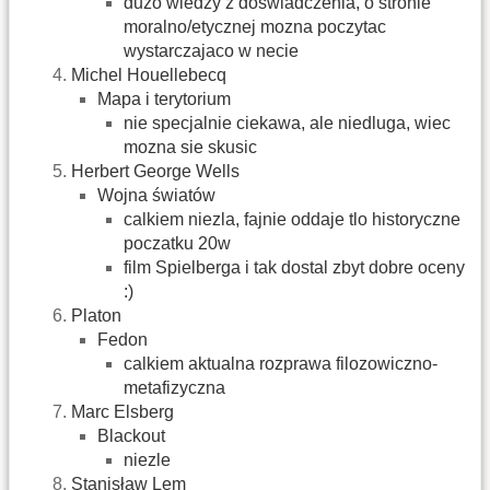
duzo wiedzy z doswiadczenia, o stronie
moralno/etycznej mozna poczytac
wystarczajaco w necie
Michel Houellebecq
Mapa i terytorium
nie specjalnie ciekawa, ale niedluga, wiec
mozna sie skusic
Herbert George Wells
Wojna światów
calkiem niezla, fajnie oddaje tlo historyczne
poczatku 20w
film Spielberga i tak dostal zbyt dobre oceny
:)
Platon
Fedon
calkiem aktualna rozprawa filozowiczno-
metafizyczna
Marc Elsberg
Blackout
niezle
Stanisław Lem