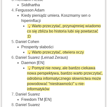
Siddhartha
Fergusson Adam
Kiedy pieniądz umiera. Koszmarny sen o
hiperinflacji
Warto przeczytać, przynajmniej wiadomo
co się zbliża bo historia lubi się powtarzać
:D
Daniel Cohen
Prosperity słabości
Warto przeczytać, otwiera oczy
Daniel Suarez (Leinad Zeraus)
Daemon [EN]
Pomysł nie nowy, ale bardzo ciekawa
nowa perspektywa, bardzo warto przeczytać,
odrobina informatycznego słownictwa może
powodować “niestrawności” u nie-
informatyków
Daniel Suarez
Freedom TM [EN]
Daniel Suarez