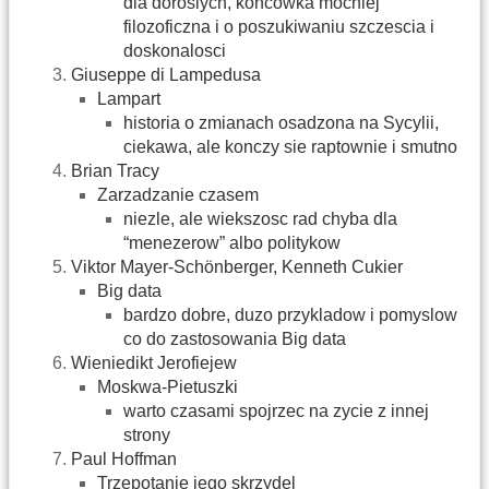
dla doroslych, koncowka mocniej
filozoficzna i o poszukiwaniu szczescia i
doskonalosci
Giuseppe di Lampedusa
Lampart
historia o zmianach osadzona na Sycylii,
ciekawa, ale konczy sie raptownie i smutno
Brian Tracy
Zarzadzanie czasem
niezle, ale wiekszosc rad chyba dla
“menezerow” albo politykow
Viktor Mayer-Schönberger, Kenneth Cukier
Big data
bardzo dobre, duzo przykladow i pomyslow
co do zastosowania Big data
Wieniedikt Jerofiejew
Moskwa-Pietuszki
warto czasami spojrzec na zycie z innej
strony
Paul Hoffman
Trzepotanie jego skrzydel