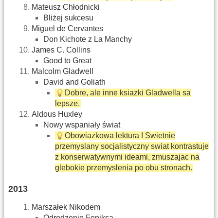
Mateusz Chłodnicki
Bliżej sukcesu
Miguel de Cervantes
Don Kichote z La Manchy
James C. Collins
Good to Great
Malcolm Gladwell
David and Goliath
Dobre, ale inne ksiazki Gladwella sa
lepsze.
Aldous Huxley
Nowy wspaniały świat
Obowiazkowa lektura ! Swietnie
przemyslany socjalistyczny swiat kontrastuje
z konserwatywnymi ideami, zmuszajac na
glebokie przemyslenia po obu stronach.
2013
Marszałek Nikodem
Odrodzenie Feniksa