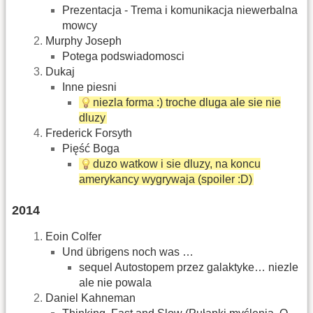
Prezentacja - Trema i komunikacja niewerbalna
mowcy
Murphy Joseph
Potega podswiadomosci
Dukaj
Inne piesni
niezla forma :) troche dluga ale sie nie
dluzy
Frederick Forsyth
Pięść Boga
duzo watkow i sie dluzy, na koncu
amerykancy wygrywaja (spoiler :D)
2014
Eoin Colfer
Und übrigens noch was …
sequel Autostopem przez galaktyke… niezle
ale nie powala
Daniel Kahneman