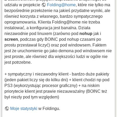
udziału w projekcie
Folding@home
, które nie tylko ma
bezpośrednie przełożenie na jakieś przydatne wyniki, ale
również korzysta z własnego, bardzo sympatycznego
oprogramowania. Klienta Folding@home nie trzeba
instalować, a konfiguracja jest banalna. Działa
niezawodnie pod linuxem (zarówno pod
nohup
jak i
screen
, podczas gdy BOINC pod nohup czasami po
prostu przestawał liczyć) oraz pod windowsem. Faktem
jest że uruchomienie go jako demona pod windowsem nie
jest proste, ale również dla większości ludzi w ogóle nie
jest potrzebne.
+ sympatyczny i niezawodny klient - bardzo duże pakiety
(jeden pakiet liczy się do kilku dni) + klient chodzi np pod
PS3 (wykorzystując procesor graficzny) + na niskim
priorytecie klient jest prawie niezauważalny (BOINC też
był niezły pod tym względem)
Moje statystyki
w Foldingu.