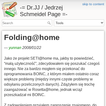
skip to content
-= Dr.JJ / Jedrzej
Schmeidel Page =-
Folding@home
—
yunnan
2008/01/22
Jako że projekt SETI@home ma, jakby to powiedzieć,
“małą użyteczność”, zdecydowałem się poszukać czegoś
innego. Nie za bardzo mogłem się przekonać do
oprogramowania BOINC, z którym miałem ostatnio coraz
większe problemy (między innymi częste problemy w
odsyłaniu przeliczonych danych). Zdążyłem się trochę
zaangażować w Rosetta@home, jednak wciąż
przeszkadzał mi BOINC.
Z zadowoleniem przyjąłem zaproszenie znajomego, do