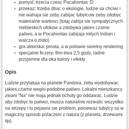
pomysl: trzecia czesc Pocahontas :D
przekaz: trzeba dbac o ekologie, ludzie sa chciwi i
nie wahaja sie zeby zabijac tubylcow zeby zdobyc
materialne wartosci (tutaj zabija sie sympatycznych
niebieskich ufokow a zdobywa jakies czarne
paliwo, a w Pocahontas zabijaja milych Indian i
walcza o zloto)
gra aktorska: prosta, a w polowie swietny rendering
specjalne ficzery: film trwa 2,5 godz, ladne
przyjemne dla oka kolory i efekty
Opis
Ludzie przylatuja na planete Pandora, zeby wydobywac
jakies czarne weglo-podobne paliwo. Lokalni mieszkancy
zwani “Na” nie maja jednak ochoty go oddawac. Ludzie
aby zdobyc to paliwo, musza naturalnie rozwalic wszystko
na strzepy i tu pojawia sie problem, poniewaz tubylcy sa w
magiczny sposob polaczeni z natura (z planeta, drzewami
itp).