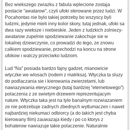
Bez wiekszego zwiazku z fabula wplecione zostaja
postacie “awatarow”, czyli ufoki sterowane przez ludzi. W
Pocahontas nie bylo takiej potrzeby bo wszyscy byli
ludzmi, jedynie mieli inny kolor skory, tutaj jednak, ufoki sa
dwa razy wieksze i niebieskie. Jeden z ludzkich zolniezy-
awatarow zupelnie spodziewanie zakochuje sie w
lokalnej dziewczynie, co prowadzi do tego, ze znowu
calkiem spodziewanie, przechodzi na koncu na strone
ufokow i walczy przeciwko ludziom.
Lud “Na” posiada bardzo fajny gadzet, mianowicie
wtyczke we wlosach (rodem z matriksa). Wtyczka ta sluzy
do podlaczania sie i kierowania zwierzetami, lub
nawiazywania eterycznego (tutaj bardziej “eternetowego”)
polaczenia z ze swietym drzewem reprezentujacym
nature. Wtyczka taka jest na tyle banalnym rozwiazaniem
ze nie potrzebuje zadnych zbednych wytlumaczen i nawet
najbardziej niekumaci odbiorcy (a do takich jest chyba
kierowany film) zauwazaja kiedy i po co ktorys z
bohaterow nawiazuje takie polaczenie. Naturalnie