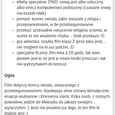
efekty specjalne: DNO, snieg jest albo sztuczny,
albo wrecz komputerowo podlozony (czasami snieg
ma ksztalt nitek)
pomysl: koniec swiata, jakis zwiazek z religia i
przepowiedniami, w tle przebiegunowanie
przekaz: przesadne nasycenie religijna sciema, w
sumie to nie wiadomo chyba… brak przekazu :D
gra aktorska: zwykly film klasy Z (jesli taka jest)…
nie moglem na to juz patrzec :D
specjalne ficzery: film trwa 1:20 godz, tak wiec
plusem jest to ze jest w miare krotki (chociaz i tak
nie wytrzymalem do konca)
Opis
Film dotyczy konca swiata, zwiazanego z
przebiegunowaniem. Nastepuja silne zmiany klimatyczne,
erupcje wulkanow i trzesienia ziemi. Kilka osob, z roznych
powodow, jedzie do Meksyku do jakiejs swiatyni…
wylaczylem :) Jesli nie pisalem juz tego, to ten film to
totalne dno :)