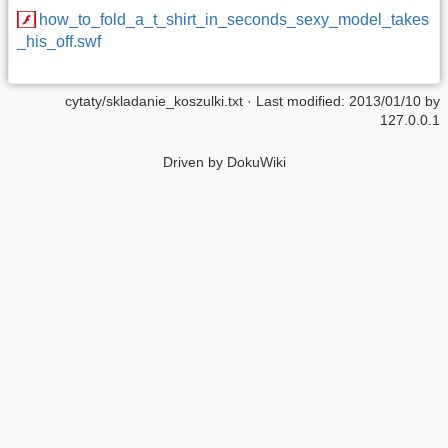
how_to_fold_a_t_shirt_in_seconds_sexy_model_takes
_his_off.swf
cytaty/skladanie_koszulki.txt
· Last modified: 2013/01/10 by
127.0.0.1
Driven by DokuWiki