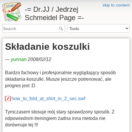
skip to content
-= Dr.JJ / Jedrzej
Schmeidel Page =-
Składanie koszulki
—
yunnan
2008/02/12
Bardzo fachowy i profesjonalnie wyglądający sposób
składania koszulki. Musze jeszcze potrenować, ale
progres jest :D
how_to_fold_at_shirt_in_2_sec.swf
Tymczasem stosuje mój stary sprawdzony sposób. Z
odpowiednim treningiem żadna inna metoda nie
dorównuje tej !!!