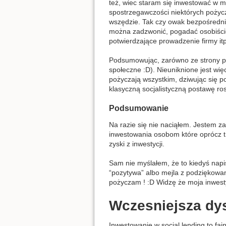
też, wiec staram się inwestować w m
spostrzegawczości niektórych pożycz
wszędzie. Tak czy owak bezpośredni
można zadzwonić, pogadać osobiści
potwierdzające prowadzenie firmy it
Podsumowując, zarówno ze strony po
społeczne :D). Nieuniknione jest wi
pożyczają wszystkim, dziwując się po
klasyczną socjalistyczną postawę ro
Podsumowanie
Na razie się nie naciąłem. Jestem 
inwestowania osobom które oprócz tr
zyski z inwestycji.
Sam nie myślałem, że to kiedyś nap
“pozytywa” albo mejla z podziękowan
pożyczam ! :D Widzę że moja inwest
Wczesniejsza dy
Inwestowanie w social lending to faj