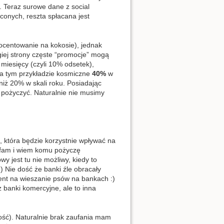
). Teraz surowe dane z social
conych, reszta spłacana jest
centowanie na kokosie), jednak
giej strony częste “promocje” mogą
miesięcy (czyli 10% odsetek),
 na tym przykładzie kosmiczne
40%
w
niż 20% w skali roku. Posiadając
pożyczyć. Naturalnie nie musimy
m, która będzie korzystnie wpływać na
aufam i wiem komu pożyczę
y jest tu nie możliwy, kiedy to
:) Nie dość że banki źle obracały
ent na wieszanie psów na bankach :)
banki komercyjne, ale to inna
ność). Naturalnie brak zaufania mam