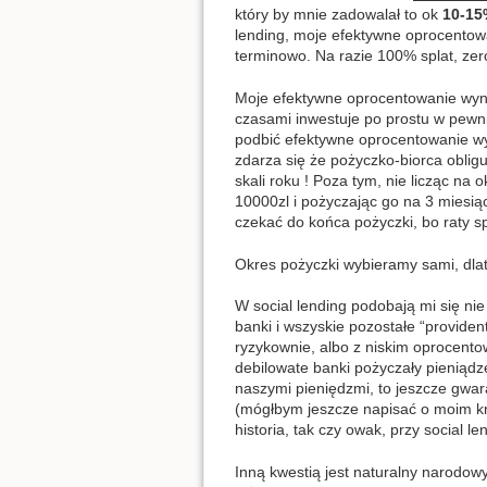
który by mnie zadowalał to ok
10-15
lending, moje efektywne oprocentowa
terminowo. Na razie 100% splat, zer
Moje efektywne oprocentowanie wy
czasami inwestuje po prostu w pewni
podbić efektywne oprocentowanie wyż
zdarza się że pożyczko-biorca oblig
skali roku ! Poza tym, nie licząc n
10000zl i pożyczając go na 3 miesi
czekać do końca pożyczki, bo raty s
Okres pożyczki wybieramy sami, dla
W social lending podobają mi się nie
banki i wszyskie pozostałe “provid
ryzykownie, albo z niskim oprocentow
debilowate banki pożyczały pieniądze
naszymi pieniędzmi, to jeszcze gwa
(mógłbym jeszcze napisać o moim kr
historia, tak czy owak, przy social le
Inną kwestią jest naturalny narodowy