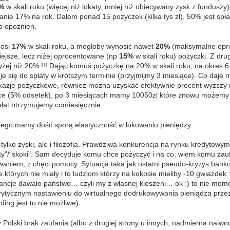
%
w skali roku (więcej niż lokaty, mniej niż obiecywany zysk z funduszy
nie 17% na rok. Dałem ponad 15 pozyczek (kilka tys zl), 50% jest spła
o opoznien.
nosi
17%
w skali roku, a mogłoby wynosić nawet
20%
(maksymalne opro
ejsze, lecz niżej oprocentowane (np
15%
w skali roku) pożyczki. Z dru
ej niż 20% !!! Dając komuś pożyczkę na 20% w skali roku, na okres 6 
uje się do spłaty w krótszym terminie (przyjmijmy 3 miesiące). Co daje
a okazje pożyczkowe, również można uzyskać efektywnie procent wyższy 
ące (5% odsetek), po 3 miesiącach mamy 10050zl które znowu możemy 
płat otrzymujemy comiesięcznie.
tego mamy dość sporą elastyczność w lokowaniu pieniędzy.
 tylko zyski, ale i filozofia. Prawdziwa konkurencja na rynku kredytowy
enty”/“skoki”. Sam decyduje komu chce pożyczyć i na co, wiem komu z
aniem, z chęci pomocy. Sytuacja taka jak ostatni pseudo-kryzys bankow
 których nie miały i to ludziom którzy na kokosie mieliby -10 gwiazdek 
rancje dawało państwo… czyli my z własnej kieszeni… ok :) to nie mom
ytycznym nastawieniu do wirtualnego dodrukowywania pieniądza przez 
nding jest to nie możliwe).
 Polski brak zaufania (albo z drugiej strony u innych, nadmierna naiw