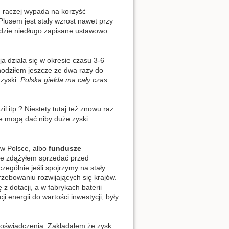
u raczej wypada na korzyść
lusem jest stały wzrost nawet przy
dzie niedługo zapisane ustawowo
a działa się w okresie czasu 3-6
chodziłem jeszcze ze dwa razy do
 zyski.
Polska giełda ma cały czas
 itp ? Niestety tutaj też znowu raz
ie mogą dać niby duże zyski.
w Polsce, albo
fundusze
cie zdążyłem sprzedać przed
zególnie jeśli spojrzymy na stały
zebowaniu rozwijających się krajów.
z dotacji, a w fabrykach baterii
 energii do wartości inwestycji, były
 doświadczenia. Zakładałem że zysk