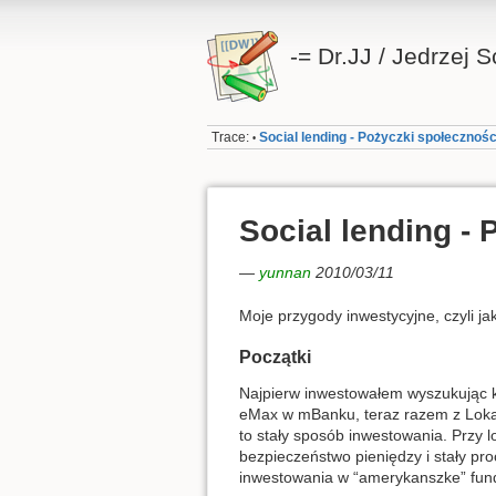
-= Dr.JJ / Jedrzej 
Trace:
Social lending - Pożyczki społecznoś
•
Social lending -
—
yunnan
2010/03/11
Moje przygody inwestycyjne, czyli j
Początki
Najpierw inwestowałem wyszukując ko
eMax w mBanku, teraz razem z Loka
to stały sposób inwestowania. Przy l
bezpieczeństwo pieniędzy i stały pr
inwestowania w “amerykanszke” fund