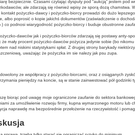
iarę bezpiecznie. Czasami czytając dysputy pod “aukcją” jestem pod wr
kodawców, ale zdarzają się również wpisy ze sporą dozą chamstwa. W su
 kontakt pożyczko-dawcy i pożyczko-biorcy prowadzi do dużo lepszego
e, albo poprosić o kopie jakichś dokumentów (zaświadczenie o docho
p.) co podnosi wiarygodność pożyczko-biorcy i buduje obustronne zaufa
życzko-dawców jak i pożyczko-biorców zdarzają się postawy anty-spo
ęc że mały procent pożyczko-dawców pożycza jedynie sobie (bo nikomu n
tem nad niskimi statystykami spłat. Z drugiej strony barykady niektórz
szczeniową, uważając że pożyczka im sie nalezy jak psu zupa.
zadowolony ze współpracy z pożyczko-biorcami, oraz z osiąganych zysk
zymania pieniędzy na koncie, są w stanie zainwestować pół godzinki t
iszę biorąc pod uwagę moje ograniczone zaufanie do sektora bankoweg
iami za umożliwienie rozwoju firmy, kupna wymarzonego motoru lub cho
ycja naprawdę ma bezpośrednie przełożenie na rzeczywistość i pomag
skusja
na sprawa, trzeba tylko starać się ograniczać ryzyko do minimum