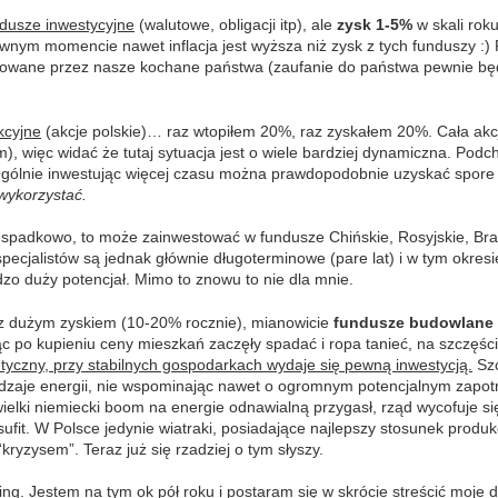
dusze inwestycyjne
(walutowe, obligacji itp), ale
zysk 1-5%
w skali rok
nym momencie nawet inflacja jest wyższa niż zysk z tych funduszy :) P
ntowane przez nasze kochane państwa (zaufanie do państwa pewnie bę
kcyjne
(akcje polskie)… raz wtopiłem 20%, raz zyskałem 20%. Cała akcj
), więc widać że tutaj sytuacja jest o wiele bardziej dynamiczna. Pod
 Ogólnie inwestując więcej czasu można prawdopodobnie uzyskać spore
wykorzystać.
j spadkowo, to może zainwestować w fundusze Chińskie, Rosyjskie, Brazil
pecjalistów są jednak głównie długoterminowe (pare lat) i w tym okres
dzo duży potencjał. Mimo to znowu to nie dla mnie.
z dużym zyskiem (10-20% rocznie), mianowicie
fundusze budowlane
c po kupieniu ceny mieszkań zaczęły spadać i ropa tanieć, na szczęś
yczny, przy stabilnych gospodarkach wydaje się pewną inwestycją.
Szc
dzaje energii, nie wspominając nawet o ogromnym potencjalnym zapotr
wielki niemiecki boom na energie odnawialną przygasł, rząd wycofuje się 
it. W Polsce jedynie wiatraki, posiadające najlepszy stosunek produkcji
yzysem”. Teraz już się rzadziej o tym słyszy.
ing
. Jestem na tym ok pół roku i postaram się w skrócie streścić moje