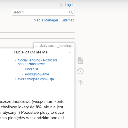
Log In
Media Manager
Sitemap
artykuly:social_lending1
Table of Contents
Social lending - Pożyczki
społecznościowe
Początki
Podsumowanie
Wczesniejsza dyskusja
 oszczędnościowe (wciąż mam konto
ę chwilowe lokaty do
8%
, ale nie jest
omatyczny :) Pozostałe plusy to duże
ania pieniędzy w Islandzkim banku i
.