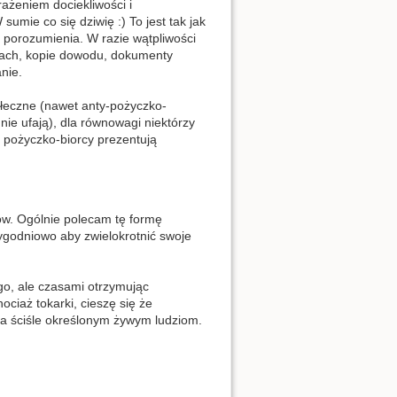
ażeniem dociekliwości i
mie co się dziwię :) To jest tak jak
 porozumienia. W razie wątpliwości
dach, kopie dowodu, dokumenty
nie.
łeczne (nawet anty-pożyczko-
ie ufają), dla równowagi niektórzy
y pożyczko-biorcy prezentują
ów. Ogólnie polecam tę formę
ygodniowo aby zwielokrotnić swoje
o, ale czasami otrzymując
ciaż tokarki, cieszę się że
a ściśle określonym żywym ludziom.