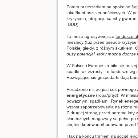
Potem przeszedłem na spokojne
fun
lokat/kont oszczędnościowych. W pew
kryzysach, obligacje są niby gwara
:DDD).
To może agresywniejsze
fundusze a
miesięcy (tuż przed pseudo-kryzysem
Polskiej giełdy, z różnym skutkiem.
duży potencjał, który można dobrze 
W Polsce i Europie zrobiło się racze
spadki raz wzrosty. Te fundusze wg s
Rozwijające się gospodarki dają bar
Poradzono mi, ze jest coś pewnego 
energetyczne
(ropa/prąd). W miesią
poważnymi spadkami.
Rynek energet
wzrost zapotrzebowania na różne ro
Z drugiej strony, przed paroma laty 
słonecznych magazyny są pełne po suf
chętnie kupowane/budowane przed “kr
I tak na końcu trafiłem na
social lend