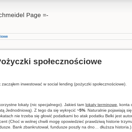
Schmeidel Page =-
ciowe
 Pożyczki społecznościowe
ak zacząłem inwestować w social lending (pożyczki społecznościowe).
rzystne lokaty (nic specjalnego). Jakieś tam
lokaty terminowe
, konta
tą Jednodniową). Z tego da się wykręcić
~5%
. Naturalnie pojawiają si
okatach nie trzeba się głowić podatkami bo atak podatku Belki jest aut
ocent (Choć w wolnej chwili mogę opowiedzieć prawdziwą historie trzym
usze. Bank zbankrutował, fundusze poszły na dno… dłuższa historia.)