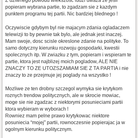
Z dziwnego powodu wiekszosc ludzi uwaza ze jesli
popieram wybrana partie, to zgadzam sie z kazdym
punktem programu tej partii. Nic bardziej blednego !
Oczywiscie gdybym byl nie majacym zdania ogladaczem
telewizji to by pewnie tak bylo, ale jednak jest inaczej.
Mam swoje, dosc scisle okreslone zdanie na polityke. To
samo dotyczny kierunku rozwoju gospodarki, kwestii
spolecznych itp. W zwiazku z tym, popieram i wspieram te
partie, ktora jest najblizej moich pogladow, ALE NIE
ZNACZY TO ZE UTOZSZAMIAM SIE Z TA PARTIA i nie
znaczy to ze przejmuje jej poglady na wszystko !
Mozliwe ze ten drobny szczegol wymyka sie krytykom
roznych trendow politycznych, ale w skrocie mowiac,
moge sie nie zgadzac z niektorymi posunieciami partii
ktora wybieram w wyborach !
Rowniez mam pelne prawo krytykowac niektore
posuniecia “mojej” partii, rownoczesnie popierajac ja w
ogolnym kierunku politycznym.